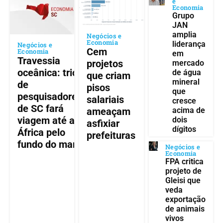
e
Economia
Grupo
JAN
amplia
Negócios e
Economia
liderança
Negócios e
Cem
Economia
em
Travessia
projetos
mercado
oceânica: trio
de água
que criam
mineral
de
pisos
que
pesquisadores
salariais
cresce
de SC fará
ameaçam
acima de
viagem até a
dois
asfixiar
dígitos
África pelo
prefeituras
fundo do mar
Negócios e
Economia
FPA critica
projeto de
Gleisi que
veda
exportação
de animais
vivos