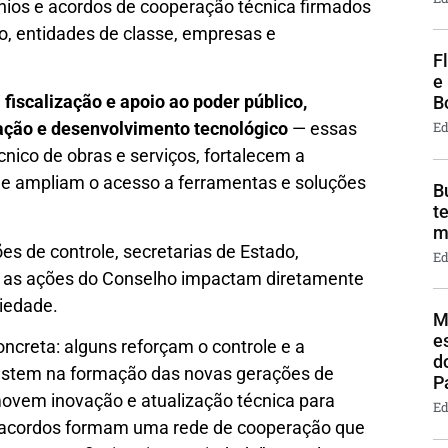
os e acordos de cooperação técnica firmados
no, entidades de classe, empresas e
F
e
—
fiscalização e apoio ao poder público,
B
vação e desenvolvimento tecnológico
— essas
Ed
ico de obras e serviços, fortalecem a
s e ampliam o acesso a ferramentas e soluções
B
t
m
es de controle, secretarias de Estado,
Ed
, as ações do Conselho impactam diretamente
ciedade.
M
e
creta: alguns reforçam o controle e a
d
vestem na formação das novas gerações de
P
movem inovação e atualização técnica para
Ed
s acordos formam uma rede de cooperação que