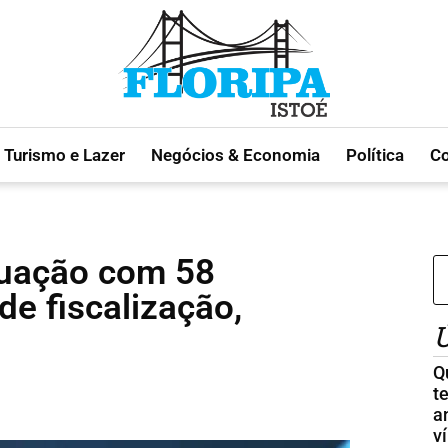
Turismo e Lazer
Negócios & Economia
Política
C
uação com 58
de fiscalização,
Ú
Q
t
a
v