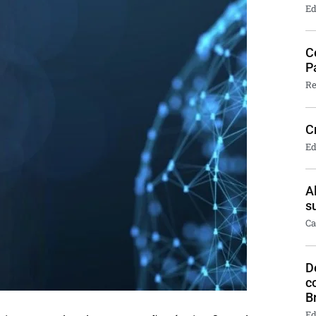
Ed
C
P
Re
C
Ed
A
s
Ca
D
c
B
Ed