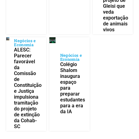
projeto de
Gleisi que
veda
exportação
de animais
vivos
Negócios e
Economia
ALESC:
Negócios e
Parecer
Economia
favorável
Colégio
da
Shalom
Comissão
inaugura
de
espaço
Constituição
para
e Justiça
preparar
impulsiona
estudantes
tramitação
para a era
do projeto
da IA
de extinção
da Cohab-
SC