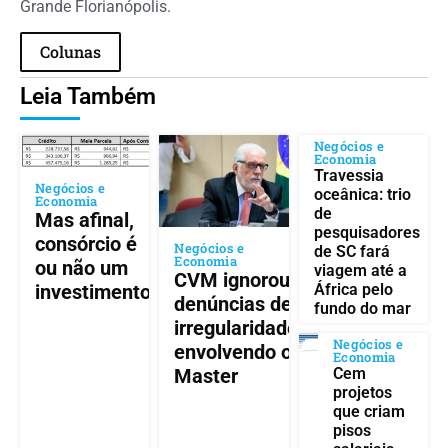
Grande Florianópolis.
Colunas
Leia Também
Negócios e
Economia
Travessia
Negócios e
oceânica: trio
Economia
de
Mas afinal,
pesquisadores
consórcio é
Negócios e
de SC fará
Economia
ou não um
viagem até a
CVM ignorou
África pelo
investimento?
denúncias de
fundo do mar
irregularidades
Negócios e
envolvendo o
Economia
Cem
Master
projetos
que criam
pisos