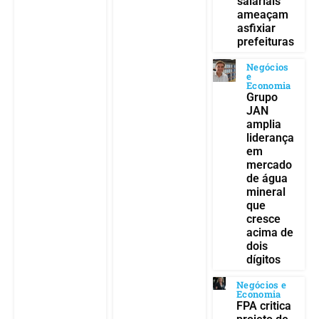
salariais
ameaçam
asfixiar
prefeituras
Negócios
e
Economia
Grupo
JAN
amplia
liderança
em
mercado
de água
mineral
que
cresce
acima de
dois
dígitos
Negócios e
Economia
FPA critica