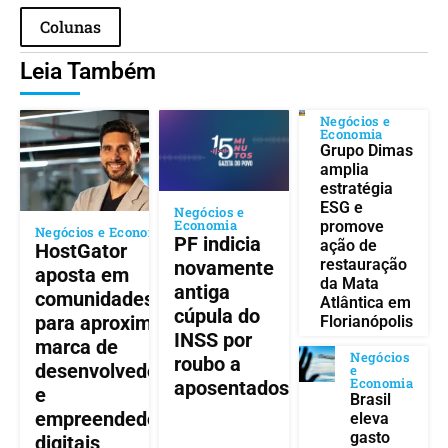
Colunas
Leia Também
Negócios e
Economia
Grupo Dimas
amplia
estratégia
ESG e
Negócios e
Economia
promove
Negócios e Economia
PF indicia
ação de
HostGator
restauração
novamente
aposta em
da Mata
antiga
comunidades
Atlântica em
cúpula do
para aproximar
Florianópolis
INSS por
marca de
Negócios
roubo a
desenvolvedores
e
Economia
aposentados
e
Brasil
empreendedores
eleva
gasto
digitais