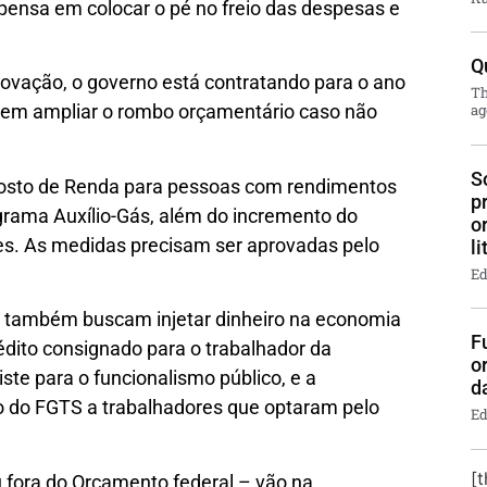
pensa em colocar o pé no freio das despesas e
Q
provação, o governo está contratando para o ano
Th
em ampliar o rombo orçamentário caso não
ag
S
posto de Renda para pessoas com rendimentos
p
ograma Auxílio-Gás, além do incremento do
o
es. As medidas precisam ser aprovadas pelo
li
Ed
, também buscam injetar dinheiro na economia
F
rédito consignado para o trabalhador da
o
iste para o funcionalismo público, e a
d
o do FGTS a trabalhadores que optaram pelo
Ed
[
u fora do Orçamento federal – vão na