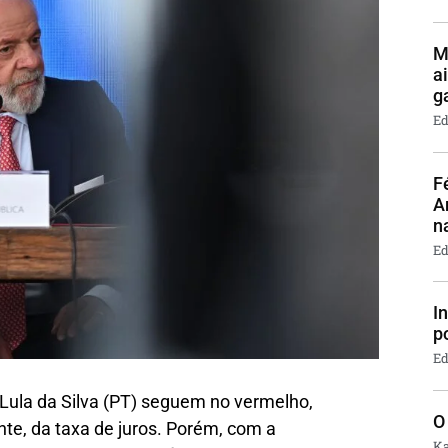
M
a
g
Ed
F
A
n
Ed
I
p
Ed
 Lula da Silva (PT) seguem no vermelho,
O
te, da taxa de juros. Porém, com a
Ka