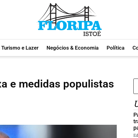
Turismo e Lazer
Negócios & Economia
Política
C
xa e medidas populistas
Ú
P
t
p
Ed