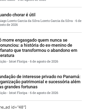
uando chorar é útil
iago Loreto Garcia da Silva Loreto Garcia da Silva
6 de
osto de 2026
ó morre engasgado quem nunca se
ronunciou: a história do ex-menino de
rfanato que transformou o abandono em
teratura
ição - Istoé Floripa
6 de agosto de 2026
undação de interesse privado no Panamá:
rganização patrimonial e sucessória além
as grandes fortunas
ição - Istoé Floripa
6 de agosto de 2026
the_ad id="48"]