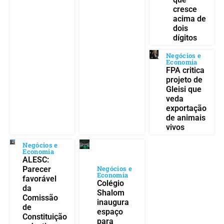
cresce
acima de
dois
dígitos
Negócios e
Economia
FPA critica
projeto de
Gleisi que
veda
exportação
de animais
vivos
Negócios e
Economia
ALESC:
Negócios e
Parecer
Economia
favorável
Colégio
da
Shalom
Comissão
inaugura
de
espaço
Constituição
para