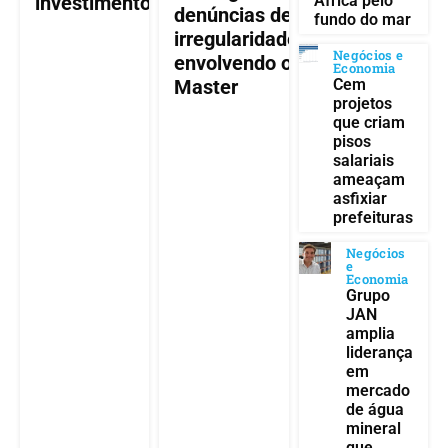
África pelo
investimento?
denúncias de
fundo do mar
irregularidades
Negócios e
envolvendo o
Economia
Cem
Master
projetos
que criam
pisos
salariais
ameaçam
asfixiar
prefeituras
Negócios
e
Economia
Grupo
JAN
amplia
liderança
em
mercado
de água
mineral
que