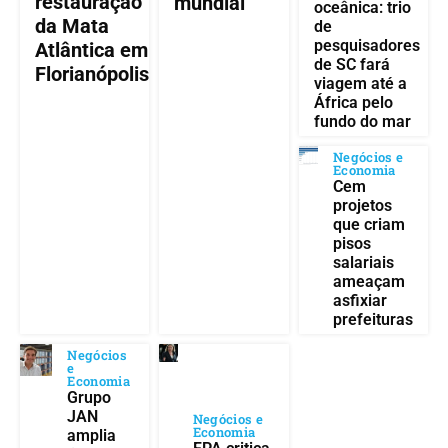
restauração
mundial
oceânica: trio
da Mata
de
pesquisadores
Atlântica em
de SC fará
Florianópolis
viagem até a
África pelo
fundo do mar
Negócios e
Economia
Cem
projetos
que criam
pisos
salariais
ameaçam
asfixiar
prefeituras
Negócios
e
Economia
Grupo
JAN
Negócios e
Economia
amplia