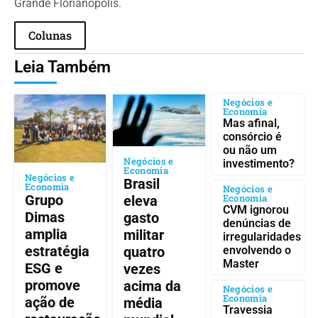
Grande Florianópolis.
Colunas
Leia Também
Negócios e
Economia
Mas afinal,
consórcio é
ou não um
Negócios e
investimento?
Economia
Negócios e
Brasil
Economia
Negócios e
Grupo
Economia
eleva
CVM ignorou
Dimas
gasto
denúncias de
amplia
militar
irregularidades
estratégia
quatro
envolvendo o
Master
ESG e
vezes
promove
acima da
Negócios e
Economia
ação de
média
Travessia