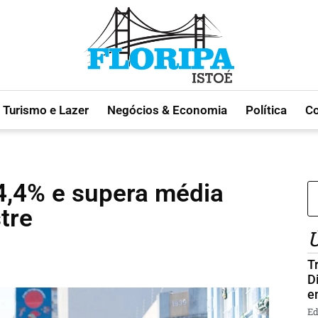
Turismo e Lazer
Negócios & Economia
Política
C
4,4% e supera média
tre
Ú
T
D
e
Ed