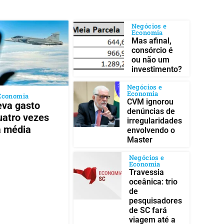
Negócios e
Economia
Mas afinal,
consórcio é
ou não um
investimento?
Negócios e
Economia
Economia
CVM ignorou
leva gasto
denúncias de
quatro vezes
irregularidades
a média
envolvendo o
Master
Negócios e
Economia
Travessia
oceânica: trio
de
pesquisadores
de SC fará
viagem até a