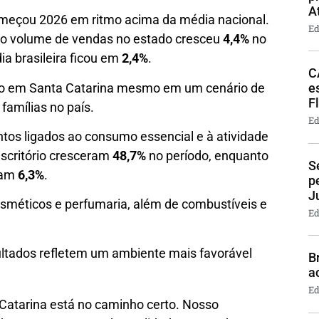
A
omeçou 2026 em ritmo acima da média nacional.
Ed
o volume de vendas no estado cresceu
4,4%
no
ia brasileira ficou em
2,4%
.
C
mo em Santa Catarina mesmo em um cenário de
e
F
famílias no país.
Ed
tos ligados ao consumo essencial e à atividade
scritório cresceram
48,7%
no período, enquanto
S
ram
6,3%
.
p
J
osméticos e perfumaria, além de combustíveis e
Ed
sultados refletem um ambiente mais favorável
B
a
Ed
atarina está no caminho certo. Nosso