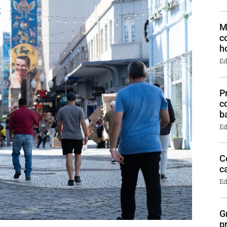
M
c
h
Ed
P
c
b
Ed
C
c
Ed
G
p