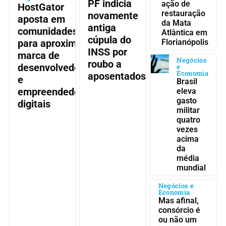
PF indicia
ação de
HostGator
restauração
novamente
aposta em
da Mata
antiga
comunidades
Atlântica em
cúpula do
para aproximar
Florianópolis
INSS por
marca de
Negócios
roubo a
desenvolvedores
e
Economia
aposentados
e
Brasil
empreendedores
eleva
gasto
digitais
militar
quatro
vezes
acima
da
média
mundial
Negócios e
Economia
Mas afinal,
consórcio é
ou não um