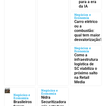
para a era
da IA
Negócios e
Economia
Carro elétrico
ou a
combustão:
qual tem maior
desvalorização?
Negócios e
Economia
Como a
infraestrutura
logística de
SC viabiliza o
próximo salto
na Retail
Media
Negócios e
Economia
Negócios e
Nidra
Economia
Brasileiros
Securitizadora