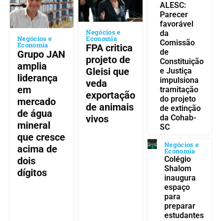
ALESC:
Parecer
favorável
Negócios e
da
Negócios e
Economia
Comissão
Economia
FPA critica
de
Grupo JAN
projeto de
Constituição
amplia
Gleisi que
e Justiça
liderança
impulsiona
veda
em
tramitação
exportação
do projeto
mercado
de animais
de extinção
de água
vivos
da Cohab-
mineral
SC
que cresce
Negócios e
acima de
Economia
Colégio
dois
Shalom
dígitos
inaugura
espaço
para
preparar
estudantes