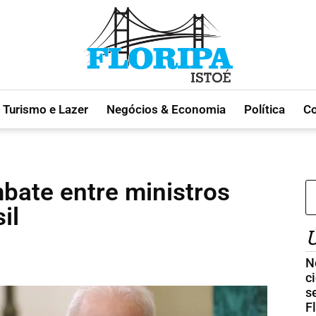
Turismo e Lazer
Negócios & Economia
Política
C
mbate entre ministros
il
Ú
N
c
s
F