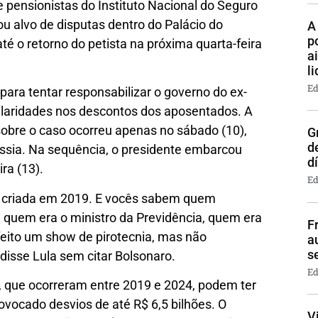
 pensionistas do Instituto Nacional do Seguro
rou alvo de disputas dentro do Palácio do
A
p
té o retorno do petista na próxima quarta-feira
a
l
Ed
 para tentar responsabilizar o governo do ex-
gularidades nos descontos dos aposentados. A
sobre o caso ocorreu apenas no sábado (10),
G
d
ússia. Na sequência, o presidente embarcou
d
ra (13).
Ed
 criada em 2019. E vocês sabem quem
quem era o ministro da Previdência, quem era
F
 feito um show de pirotecnia, mas não
a
s
isse Lula sem citar Bolsonaro.
Ed
s, que ocorreram entre 2019 e 2024, podem ter
ovocado desvios de até R$ 6,5 bilhões. O
V