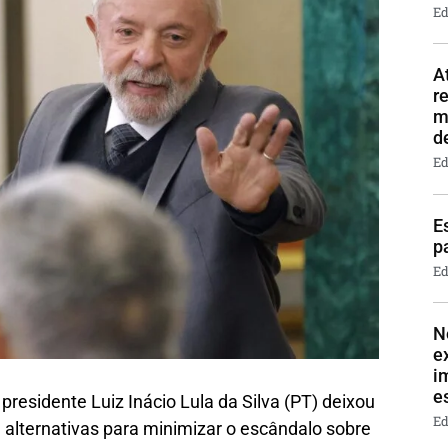
Ed
A
r
m
d
Ed
E
p
Ed
N
e
i
e
residente Luiz Inácio Lula da Silva (PT) deixou
Ed
alternativas para minimizar o escândalo sobre