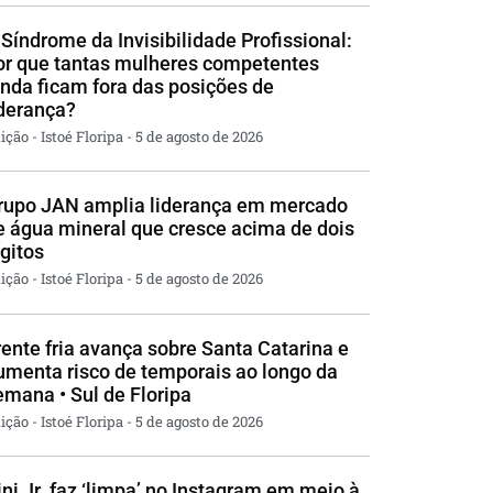
 Síndrome da Invisibilidade Profissional:
or que tantas mulheres competentes
inda ficam fora das posições de
iderança?
ição - Istoé Floripa
5 de agosto de 2026
rupo JAN amplia liderança em mercado
e água mineral que cresce acima de dois
ígitos
ição - Istoé Floripa
5 de agosto de 2026
rente fria avança sobre Santa Catarina e
umenta risco de temporais ao longo da
emana • Sul de Floripa
ição - Istoé Floripa
5 de agosto de 2026
ini Jr. faz ‘limpa’ no Instagram em meio à