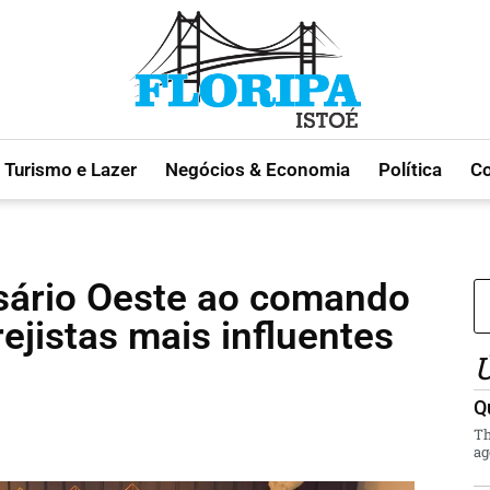
Turismo e Lazer
Negócios & Economia
Política
C
osário Oeste ao comando
ejistas mais influentes
Ú
Q
Th
ag