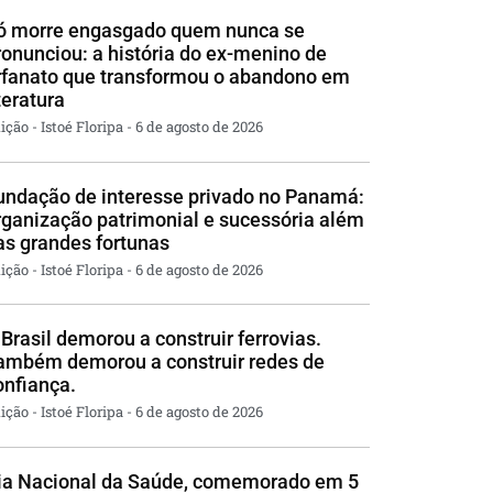
ó morre engasgado quem nunca se
ronunciou: a história do ex-menino de
rfanato que transformou o abandono em
teratura
ição - Istoé Floripa
6 de agosto de 2026
undação de interesse privado no Panamá:
rganização patrimonial e sucessória além
as grandes fortunas
ição - Istoé Floripa
6 de agosto de 2026
 Brasil demorou a construir ferrovias.
ambém demorou a construir redes de
onfiança.
ição - Istoé Floripa
6 de agosto de 2026
ia Nacional da Saúde, comemorado em 5