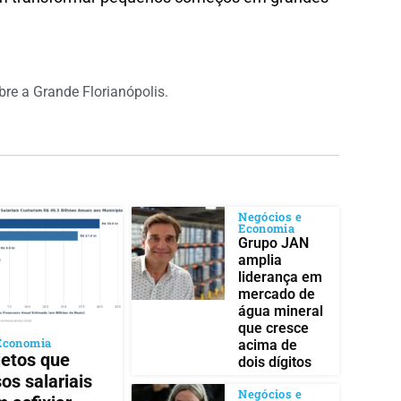
obre a Grande Florianópolis.
Negócios e
Economia
Grupo JAN
amplia
liderança em
mercado de
água mineral
que cresce
Economia
acima de
etos que
dois dígitos
os salariais
Negócios e