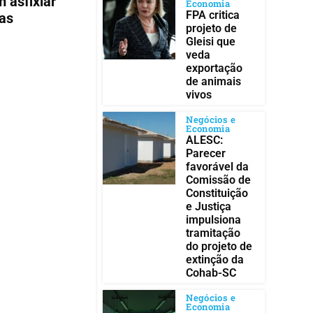
 asfixiar
Economia
FPA critica
ras
projeto de
Gleisi que
veda
exportação
de animais
vivos
Negócios e
Economia
ALESC:
Parecer
favorável da
Comissão de
Constituição
e Justiça
impulsiona
tramitação
do projeto de
extinção da
Cohab-SC
Negócios e
Economia