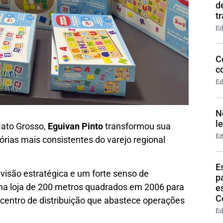
d
t
Ed
C
c
Ed
N
l
Mato Grosso,
Eguivan Pinto
transformou sua
Ed
ias mais consistentes do varejo regional
E
visão estratégica e um forte senso de
p
na loja de 200 metros quadrados em 2006 para
e
C
m centro de distribuição que abastece operações
Ed