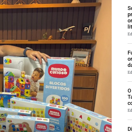
S
p
o
li
Ed
F
o
d
Ed
O
T
c
Ed
D