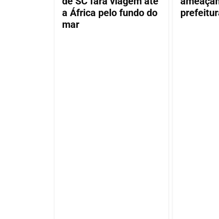
de SC fará viagem até
ameaçam
a África pelo fundo do
prefeitu
mar