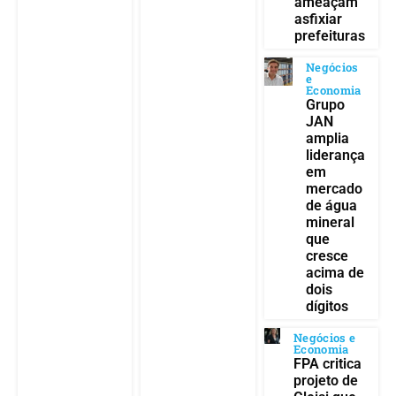
ameaçam
asfixiar
prefeituras
Negócios
e
Economia
Grupo
JAN
amplia
liderança
em
mercado
de água
mineral
que
cresce
acima de
dois
dígitos
Negócios e
Economia
FPA critica
projeto de