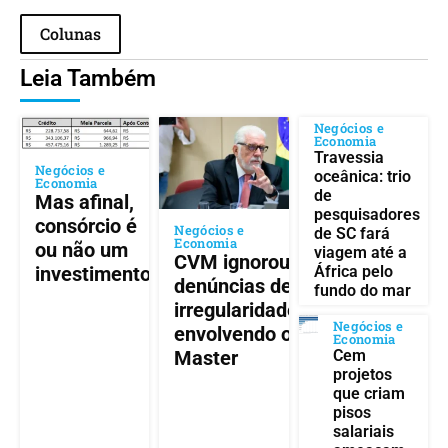
Colunas
Leia Também
Negócios e
Economia
Travessia
Negócios e
oceânica: trio
Economia
de
Mas afinal,
pesquisadores
consórcio é
Negócios e
de SC fará
Economia
ou não um
viagem até a
CVM ignorou
África pelo
investimento?
denúncias de
fundo do mar
irregularidades
Negócios e
envolvendo o
Economia
Cem
Master
projetos
que criam
pisos
salariais