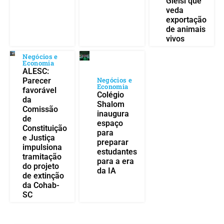
Gleisi que
veda
exportação
de animais
vivos
Negócios e
Economia
ALESC:
Negócios e
Parecer
Economia
favorável
Colégio
da
Shalom
Comissão
inaugura
de
espaço
Constituição
para
e Justiça
preparar
impulsiona
estudantes
tramitação
para a era
do projeto
da IA
de extinção
da Cohab-
SC