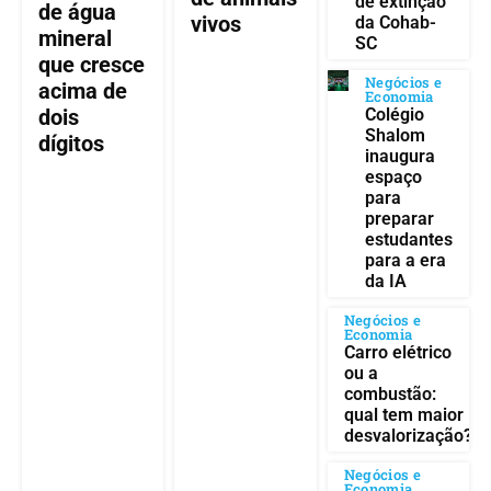
de extinção
de água
vivos
da Cohab-
mineral
SC
que cresce
Negócios e
acima de
Economia
Colégio
dois
Shalom
dígitos
inaugura
espaço
para
preparar
estudantes
para a era
da IA
Negócios e
Economia
Carro elétrico
ou a
combustão:
qual tem maior
desvalorização?
Negócios e
Economia