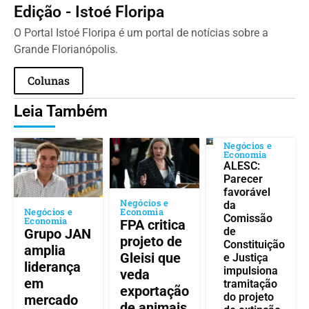
Edição - Istoé Floripa
O Portal Istoé Floripa é um portal de notícias sobre a
Grande Florianópolis.
Colunas
Leia Também
Negócios e
Economia
ALESC:
Parecer
favorável
Negócios e
da
Negócios e
Economia
Comissão
Economia
FPA critica
de
Grupo JAN
projeto de
Constituição
amplia
Gleisi que
e Justiça
liderança
impulsiona
veda
em
tramitação
exportação
do projeto
mercado
de animais