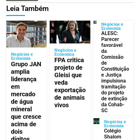
Leia Também
Negócios e
Economia
ALESC:
Parecer
favorável
Negócios e
da
Negócios e
Economia
Comissão
Economia
FPA critica
de
Grupo JAN
projeto de
Constituição
amplia
Gleisi que
e Justiça
liderança
impulsiona
veda
em
tramitação
exportação
do projeto
mercado
de animais
de extinção
de água
vivos
da Cohab-
mineral
SC
que cresce
Negócios e
acima de
Economia
Colégio
dois
Shalom
dígitos