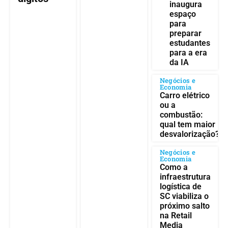
inaugura
espaço
para
preparar
estudantes
para a era
da IA
Negócios e
Economia
Carro elétrico
ou a
combustão:
qual tem maior
desvalorização?
Negócios e
Economia
Como a
infraestrutura
logística de
SC viabiliza o
próximo salto
na Retail
Media