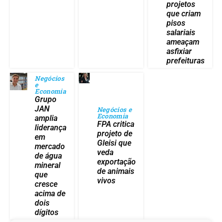
projetos
que criam
pisos
salariais
ameaçam
asfixiar
prefeituras
Negócios
e
Economia
Grupo
JAN
Negócios e
Economia
amplia
FPA critica
liderança
projeto de
em
Gleisi que
mercado
veda
de água
exportação
mineral
de animais
que
vivos
cresce
acima de
dois
dígitos