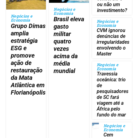
ou não um
Negócios e
investimento?
Economia
Negócios e
Brasil eleva
Economia
Negócios e
Grupo Dimas
Economia
gasto
CVM ignorou
amplia
militar
denúncias de
estratégia
quatro
irregularidades
ESG e
vezes
envolvendo o
Master
promove
acima da
ação de
média
Negócios e
Economia
restauração
mundial
Travessia
da Mata
oceânica: trio
Atlântica em
de
pesquisadores
Florianópolis
de SC fará
viagem até a
África pelo
fundo do mar
Negócios e
Economia
Cem