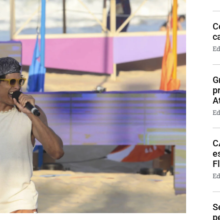
C
c
Ed
G
p
A
Ed
C
e
F
Ed
S
p