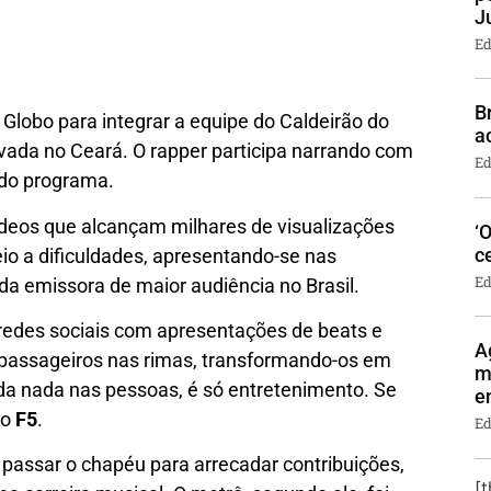
J
Ed
B
 Globo para integrar a equipe do Caldeirão do
a
avada no Ceará. O rapper participa narrando com
Ed
 do programa.
deos que alcançam milhares de visualizações
‘
c
meio a dificuldades, apresentando-se nas
Ed
da emissora de maior audiência no Brasil.
redes sociais com apresentações de beats e
A
 passageiros nas rimas, transformando-os em
m
da nada nas pessoas, é só entretenimento. Se
e
ao
F5
.
Ed
 passar o chapéu para arrecadar contribuições,
[