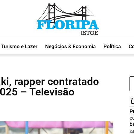
Turismo e Lazer
Negócios & Economia
Política
C
i, rapper contratado
025 – Televisão
Ú
P
c
b
Ed