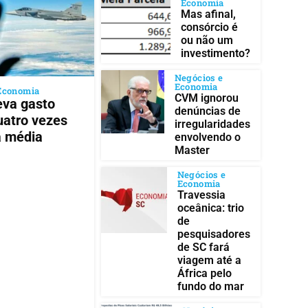
Economia
Mas afinal,
consórcio é
ou não um
investimento?
Negócios e
Economia
Economia
CVM ignorou
leva gasto
denúncias de
quatro vezes
irregularidades
a média
envolvendo o
Master
Negócios e
Economia
Travessia
oceânica: trio
de
pesquisadores
de SC fará
viagem até a
África pelo
fundo do mar