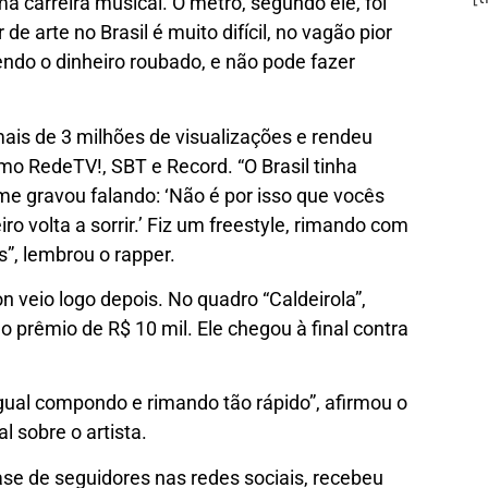
a carreira musical. O metrô, segundo ele, foi
e arte no Brasil é muito difícil, no vagão pior
ndo o dinheiro roubado, e não pode fazer
mais de 3 milhões de visualizações e rendeu
o RedeTV!, SBT e Record. “O Brasil tinha
e gravou falando: ‘Não é por isso que vocês
eiro volta a sorrir.’ Fiz um freestyle, rimando com
”, lembrou o rapper.
n veio logo depois. No quadro “Caldeirola”,
 prêmio de R$ 10 mil. Ele chegou à final contra
ual compondo e rimando tão rápido”, afirmou o
 sobre o artista.
ase de seguidores nas redes sociais, recebeu