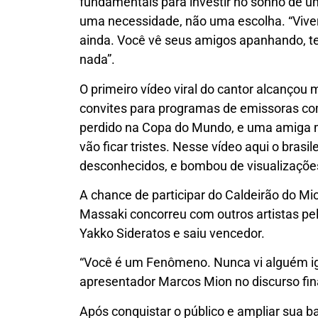
fundamentais para investir no sonho de um
uma necessidade, não uma escolha. “Viver d
ainda. Você vê seus amigos apanhando, te
nada”.
O primeiro vídeo viral do cantor alcançou 
convites para programas de emissoras com
perdido na Copa do Mundo, e uma amiga m
vão ficar tristes. Nesse vídeo aqui o brasil
desconhecidos, e bombou de visualizações
A chance de participar do Caldeirão do Mio
Massaki concorreu com outros artistas pelo
Yakko Sideratos e saiu vencedor.
“Você é um Fenômeno. Nunca vi alguém ig
apresentador Marcos Mion no discurso final
Após conquistar o público e ampliar sua b