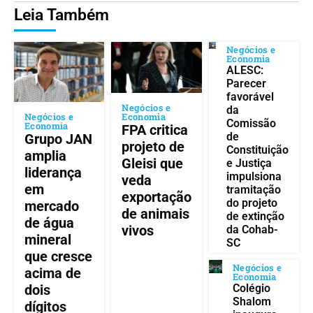
Leia Também
Negócios e
Economia
ALESC:
Parecer
favorável
Negócios e
da
Negócios e
Economia
Comissão
Economia
FPA critica
de
Grupo JAN
projeto de
Constituição
amplia
Gleisi que
e Justiça
liderança
impulsiona
veda
em
tramitação
exportação
do projeto
mercado
de animais
de extinção
de água
vivos
da Cohab-
mineral
SC
que cresce
Negócios e
acima de
Economia
Colégio
dois
Shalom
dígitos