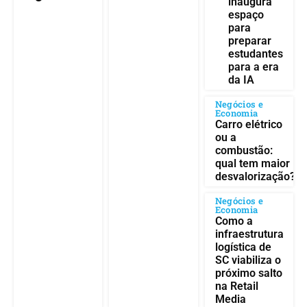
inaugura
espaço
para
preparar
estudantes
para a era
da IA
Negócios e
Economia
Carro elétrico
ou a
combustão:
qual tem maior
desvalorização?
Negócios e
Economia
Como a
infraestrutura
logística de
SC viabiliza o
próximo salto
na Retail
Media