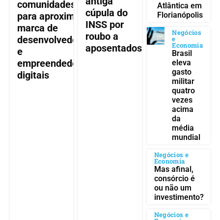
antiga
comunidades
Atlântica em
cúpula do
para aproximar
Florianópolis
INSS por
marca de
Negócios
roubo a
desenvolvedores
e
Economia
aposentados
e
Brasil
empreendedores
eleva
gasto
digitais
militar
quatro
vezes
acima
da
média
mundial
Negócios e
Economia
Mas afinal,
consórcio é
ou não um
investimento?
Negócios e