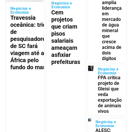
amplia
Negócios e
Economia
liderança
Negócios e
Cem
Economia
em
Travessia
projetos
mercado
oceânica: trio
de água
que criam
mineral
de
pisos
que
pesquisadores
salariais
cresce
de SC fará
ameaçam
acima de
viagem até a
dois
asfixiar
dígitos
África pelo
prefeituras
fundo do mar
Negócios e
Economia
FPA critica
projeto de
Gleisi que
veda
exportação
de animais
vivos
Negócios e
Economia
ALESC: