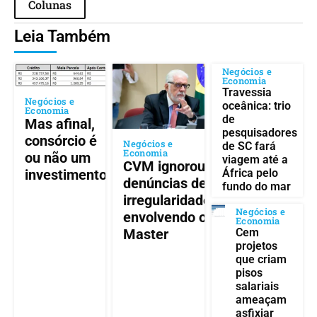
Colunas
Leia Também
Negócios e
Economia
Travessia
Negócios e
oceânica: trio
Economia
de
Mas afinal,
pesquisadores
consórcio é
Negócios e
de SC fará
Economia
ou não um
viagem até a
CVM ignorou
África pelo
investimento?
denúncias de
fundo do mar
irregularidades
Negócios e
envolvendo o
Economia
Cem
Master
projetos
que criam
pisos
salariais
ameaçam
asfixiar