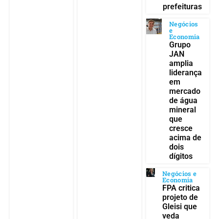
prefeituras
Negócios
e
Economia
Grupo
JAN
amplia
liderança
em
mercado
de água
mineral
que
cresce
acima de
dois
dígitos
Negócios e
Economia
FPA critica
projeto de
Gleisi que
veda