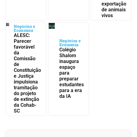
exportação
de animais
vivos
Negócios e
Economia
ALESC:
Negócios e
Parecer
Economia
favorável
Colégio
da
Shalom
Comissão
inaugura
de
espaço
Constituição
para
e Justiça
preparar
impulsiona
estudantes
tramitação
para a era
do projeto
da IA
de extinção
da Cohab-
SC