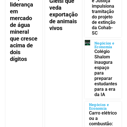
Gleisi que
e Justiça
liderança
impulsiona
veda
em
tramitação
exportação
do projeto
mercado
de animais
de extinção
de água
vivos
da Cohab-
mineral
SC
que cresce
Negócios e
acima de
Economia
Colégio
dois
Shalom
dígitos
inaugura
espaço
para
preparar
estudantes
para a era
da IA
Negócios e
Economia
Carro elétrico
ou a
combustão: