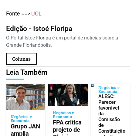
Fonte ==>
UOL
Edição - Istoé Floripa
O Portal Istoé Floripa é um portal de notícias sobre a
Grande Florianópolis.
Colunas
Leia Também
Negócios e
Economia
ALESC:
Parecer
favorável
Negócios e
da
Negócios e
Economia
Comissão
Economia
FPA critica
de
Grupo JAN
projeto de
Constituição
amplia