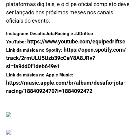
plataformas digitais, e o clipe oficial completo deve
ser lançado nos próximos meses nos canais
oficiais do evento.
Instagram: DesafioJotaRacing e JJDriftsc
https://www.youtube.com/
equipedriftsc
YouTube:
https://open.spotify.com/
Link da música no Spotify:
track/2rmULU5Uzb39cCeY8A8JRv?
si=fa9dd0f1deb649e1
Link da música no Apple Music:
https://music.apple.com/br/
album/desafio-jota-
racing/
1884092470?i=1884092472