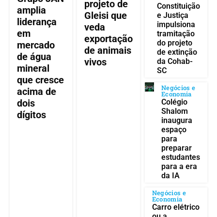
projeto de
Constituição
amplia
Gleisi que
e Justiça
liderança
impulsiona
veda
em
tramitação
exportação
do projeto
mercado
de animais
de extinção
de água
vivos
da Cohab-
mineral
SC
que cresce
Negócios e
acima de
Economia
Colégio
dois
Shalom
dígitos
inaugura
espaço
para
preparar
estudantes
para a era
da IA
Negócios e
Economia
Carro elétrico
ou a